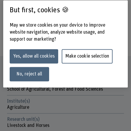
in der EU mittelfristig (2018) durch die
But first, cookies 🍪
Jungebermast ersetzt. Voraussetzung
zur Jungebermast ist eine optimierte
May we store cookies on your device to improve
website navigation, analyze website usage, and
Wertschöpfung von geruchsauffälligen
support our marketing?
Schlachtkörpern.
Yes, allow all cookies
Make cookie selection
Factsheet
No, reject all
Schools involved
School of Agricultural, Forest and Food Sciences
Institute(s)
Agriculture
Research unit(s)
Livestock and Horses