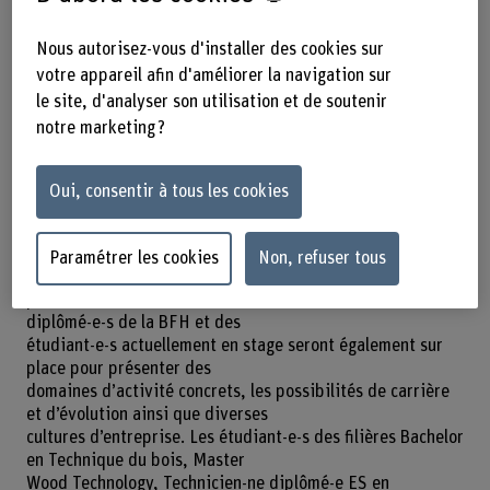
Partager
Nous autorisez-vous d'installer des cookies sur
votre appareil afin d'améliorer la navigation sur
le site, d'analyser son utilisation et de soutenir
Lors de la Journée des entreprises Bois du 25 mars 2026,
notre marketing ?
la Haute école spécialisée
bernoise BFH offrira à quelque 80 entreprises du secteur
suisse du bois l’opportunité de
Oui, consentir à tous les cookies
rencontrer de futur-e-s spécialistes. Les entreprises
participantes disposeront chacune de
leur stand d’exposition, un moyen de présenter leurs
Paramétrer les cookies
Non, refuser tous
activités et de se tenir à disposition
pour des informations ou des discussions. De nombreux
diplômé-e-s de la BFH et des
étudiant-e-s actuellement en stage seront également sur
place pour présenter des
domaines d’activité concrets, les possibilités de carrière
et d’évolution ainsi que diverses
cultures d’entreprise. Les étudiant-e-s des filières Bachelor
en Technique du bois, Master
Wood Technology, Technicien-ne diplômé-e ES en