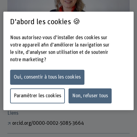
D'abord les cookies 🍪
Nous autorisez-vous d'installer des cookies sur
Prof. Dr. Friederike J.S. Thilo
votre appareil afin d'améliorer la navigation sur
Leiterin IF Digitale Gesundheit
le site, d'analyser son utilisation et de soutenir
notre marketing ?
Contact
+41 31 848 45 64
Oui, consentir à tous les cookies
Afficher l'e-mail
Paramétrer les cookies
Non, refuser tous
www.bfh.ch/fr/friederike-js-thilo
Liens
orcid.org/0000-0002-5085-3664