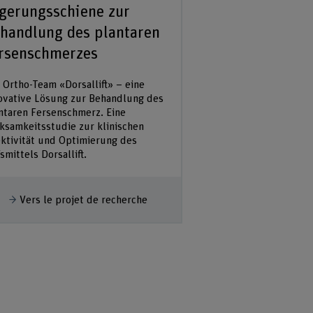
gerungsschiene zur
handlung des plantaren
rsenschmerzes
 Ortho-Team «Dorsallift» – eine
ovative Lösung zur Behandlung des
ntaren Fersenschmerz. Eine
ksamkeitsstudie zur klinischen
ektivität und Optimierung des
fsmittels Dorsallift.
fficher plus
Vers le projet de recherche