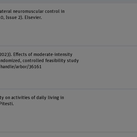
ilateral neuromuscular control in
0, Issue 2). Elsevier.
(2023). Effects of moderate-intensity
andomized, controlled feasibility study
h/handle/arbor/36161
 on activities of daily living in
Pitesti.