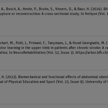
., Busch, A., Henle, P., Bruhn, S., Vissers, D., & Baur, H. (2024). B
upture or reconstruction: A cross-sectional study. In Heliyon (Vol. 1
chart, M., Pohl, J., Primani, F., Taeymans, J., & Hund-Georgiadis, M. 
or learning in the upper-limb in patients after chronic-stroke: A r
on. In NeuroRehabilitation (Vol. 52, Issue 3). https://arbor.bfh.c
 H. (2023). Biomechanical and functional effects of abdominal obesity
al of Physical Education and Sport (Vol. 23, Issue 9). University of 