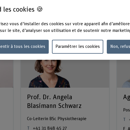
s recourons à l’infrastructure du Bern Movement Lab,
 les cookies 🍪
nd Stress Lab.
isez-vous d'installer des cookies sur votre appareil afin d'améliore
sur le site, d'analyser son utilisation et de soutenir notre marketin
entir à tous les cookies
Paramétrer les cookies
Non, refu
Prof. Dr. Angela
Ag
Blasimann Schwarz
Pos
Co-Leiterin BSc Physiotherapie
+41 31 848 45 27
A