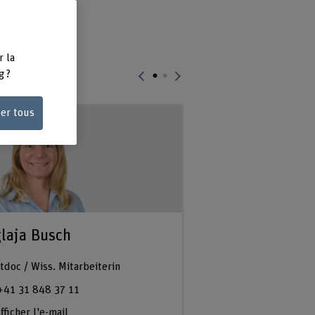
r la
g ?
ser tous
laja Busch
Prof. Dr. Patri
Eichelberger
tdoc / Wiss. Mitarbeiterin
Leiter Bern Movemen
+41 31 848 37 11
+41 31 848 45 41
fficher l'e-mail