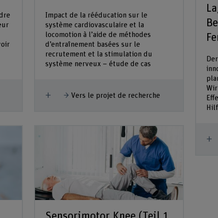
La
dre
Impact de la rééducation sur le
Be
eur
système cardiovasculaire et la
locomotion à l’aide de méthodes
Fe
oir
d’entraînement basées sur le
recrutement et la stimulation du
Der
système nerveux – étude de cas
inn
pla
Wir
Afficher plus
Vers le projet de recherche
Eff
Hil
A
Sensorimotor Knee (Teil 1