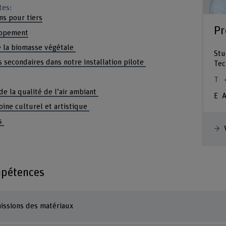
tes:
ns pour tiers
Pr
oppement
e la biomasse végétale
Stu
 secondaires dans notre installation pilote
Tec
de la qualité de l’air ambiant
A
oine culturel et artistique
es
mpétences
issions des matériaux