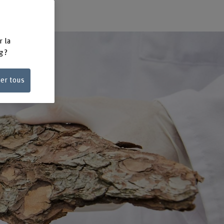
r la
g ?
ser tous