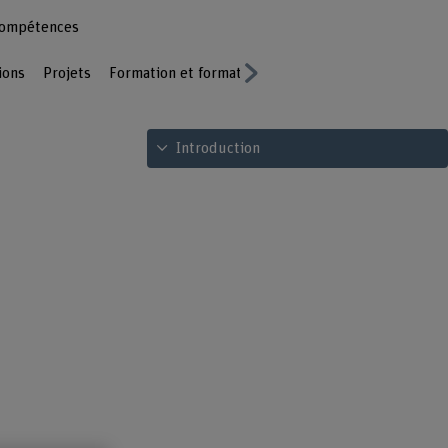
ompétences
ions
Projets
Formation et formation continue
Publications
Next
Voir le sommaire
Introduction