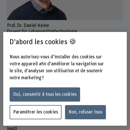
Prof. Dr. Daniel Heine
Dozent für Lebensmitteltechnologie
D'abord les cookies 🍪
Nous autorisez-vous d'installer des cookies sur
Contact
votre appareil afin d'améliorer la navigation sur
+41 31 910 29 72
le site, d'analyser son utilisation et de soutenir
Afficher l'e-mail
notre marketing ?
www.bfh.ch/fr/daniel-heine
Oui, consentir à tous les cookies
Présence
Lundi
Paramétrer les cookies
Non, refuser tous
Mardi
Mercredi matin
Jeudi