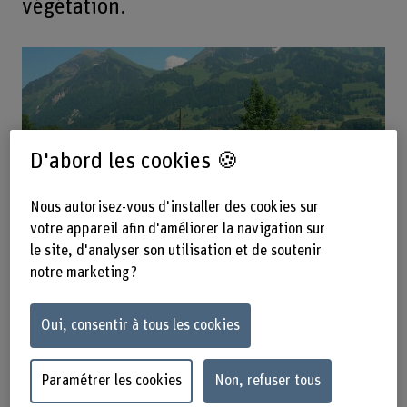
végétation.
D'abord les cookies 🍪
Nous autorisez-vous d'installer des cookies sur
votre appareil afin d'améliorer la navigation sur
le site, d'analyser son utilisation et de soutenir
Notre recherche scientifique évalue les effets d’un
notre marketing ?
changement de gestion et d’une sècheresse extrême sur
les herbages proches de l’état naturel et exploités de
manière intensive. Nous étudions les changements
Oui, consentir à tous les cookies
structurels et fonctionnels dans la végétation et le sol.
Nous nous intéressons aux mesures d’entretien adéquates
et à la valorisation écologique des herbages dégradés.
Paramétrer les cookies
Non, refuser tous