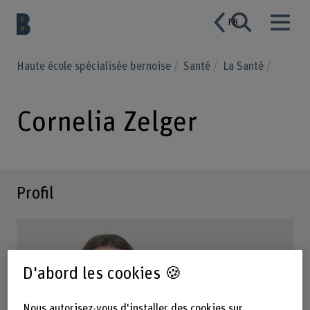
FR
Haute école spécialisée bernoise
Santé
La Santé
Cornelia Zelger
Profil
D'abord les cookies 🍪
Nous autorisez-vous d'installer des cookies sur