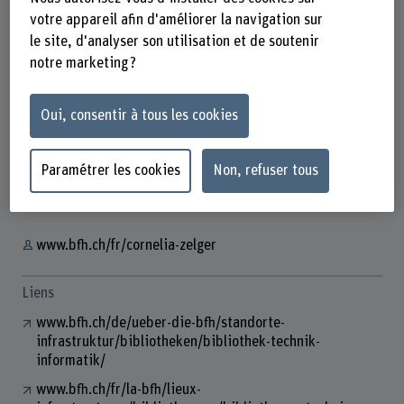
votre appareil afin d'améliorer la navigation sur
le site, d'analyser son utilisation et de soutenir
notre marketing ?
Cornelia Zelger
Standortleiterin Hochschulbibliothek
Oui, consentir à tous les cookies
Contact
Paramétrer les cookies
Non, refuser tous
+41 32 321 64 60
Afficher l'e-mail
www.bfh.ch/fr/cornelia-zelger
Liens
www.bfh.ch/de/ueber-die-bfh/standorte-
infrastruktur/bibliotheken/bibliothek-technik-
informatik/
www.bfh.ch/fr/la-bfh/lieux-