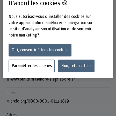
D'abord les cookies 🍪
Nous autorisez-vous d'installer des cookies sur
votre appareil afin d'améliorer la navigation sur
Sandra Siegrist-Dreier
Wissenschaftliche Mitarbeiterin
le site, d'analyser son utilisation et de soutenir
notre marketing ?
Oui, consentir à tous les cookies
Contact
+41 31 848 47 35
Paramétrer les cookies
Non, refuser tous
Afficher l'e-mail
www.bfh.ch/fr/sandra-siegrist-dreier
Liens
orcid.org/0000-0003-0112-1819
Adresse