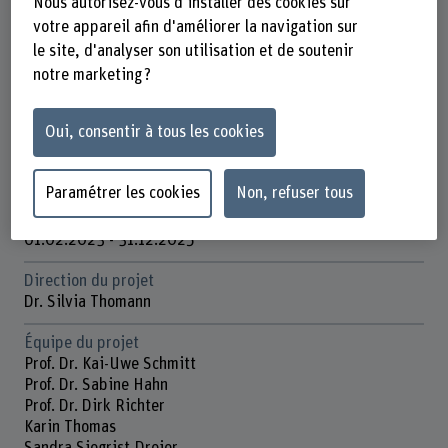
Nous autorisez-vous d'installer des cookies sur
votre appareil afin d'améliorer la navigation sur
Unité(s) de recherche
le site, d'analyser son utilisation et de soutenir
Champ d'innovation Qualité dans les soins de santé
notre marketing ?
Champ thématique stratégique
Champ thématique "Caring Society"
Oui, consentir à tous les cookies
Organisation d'encouragement
Autres
Paramétrer les cookies
Non, refuser tous
Durée
01.02.2023 - 31.12.2025
Direction du projet
Dr. Silvia Thomann
Équipe du projet
Prof. Dr. Kai-Uwe Schmitt
Prof. Dr. Sabine Hahn
Prof. Dr. Dirk Richter
Karin Thomas
Sandra Siegrist-Dreier