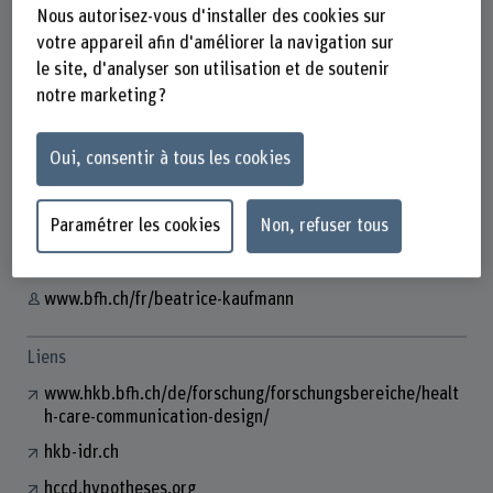
Nous autorisez-vous d'installer des cookies sur
votre appareil afin d'améliorer la navigation sur
le site, d'analyser son utilisation et de soutenir
notre marketing ?
Beatrice Kaufmann
Wissenschaftliche Mitarbeiterin
Oui, consentir à tous les cookies
Contact
+41 31 848 59 34
Paramétrer les cookies
Non, refuser tous
Afficher l'e-mail
www.bfh.ch/fr/beatrice-kaufmann
Liens
www.hkb.bfh.ch/de/forschung/forschungsbereiche/healt
h-care-communication-design/
hkb-idr.ch
hccd.hypotheses.org