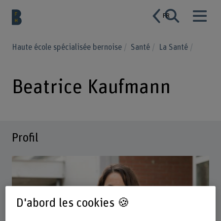
FR
Haute école spécialisée bernoise
Santé
La Santé
Beatrice Kaufmann
Profil
D'abord les cookies 🍪