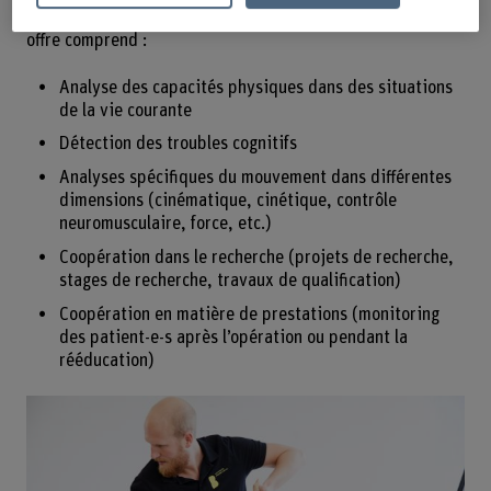
services tout au long d’une chaine de traitement. Notre
offre comprend :
Analyse des capacités physiques dans des situations
de la vie courante
Détection des troubles cognitifs
Analyses spécifiques du mouvement dans différentes
dimensions (cinématique, cinétique, contrôle
neuromusculaire, force, etc.)
Coopération dans le recherche (projets de recherche,
stages de recherche, travaux de qualification)
Coopération en matière de prestations (monitoring
des patient-e-s après l’opération ou pendant la
rééducation)