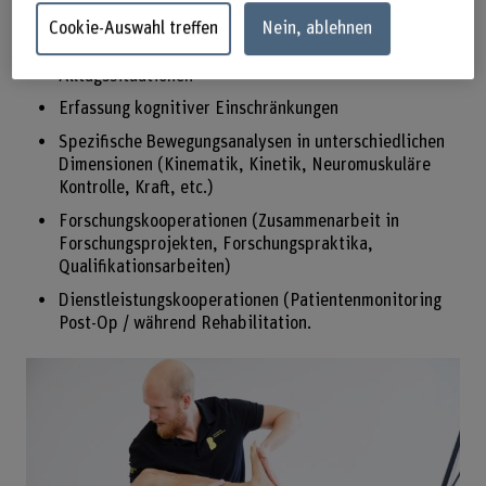
Partner an Ihrer Seite. Unser Angebot umfasst:
Cookie-Auswahl treffen
Nein, ablehnen
Analyse der körperlichen Leistungsfähigkeit in
Alltagssituationen
Erfassung kognitiver Einschränkungen
Spezifische Bewegungsanalysen in unterschiedlichen
Dimensionen (Kinematik, Kinetik, Neuromuskuläre
Kontrolle, Kraft, etc.)
Forschungskooperationen (Zusammenarbeit in
Forschungsprojekten, Forschungspraktika,
Qualifikationsarbeiten)
Dienstleistungskooperationen (Patientenmonitoring
Post-Op / während Rehabilitation.