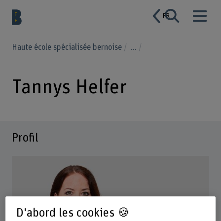
FR
Haute école spécialisée bernoise
...
Tannys Helfer
Profil
D'abord les cookies 🍪