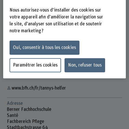
Nous autorisez-vous d'installer des cookies sur
votre appareil afin d'améliorer la navigation sur
le site, d'analyser son utilisation et de soutenir
Tannys Helfer
notre marketing ?
Wissenschaftliche Mitarbeiterin
Oui, consentir à tous les cookies
Contact
Paramétrer les cookies
Non, refuser tous
+41 31 848 45 06
Afficher l'e-mail
www.bfh.ch/fr/tannys-helfer
Adresse
Berner Fachhochschule
Santé
Fachbereich Pflege
Stadtbachstrasse 64