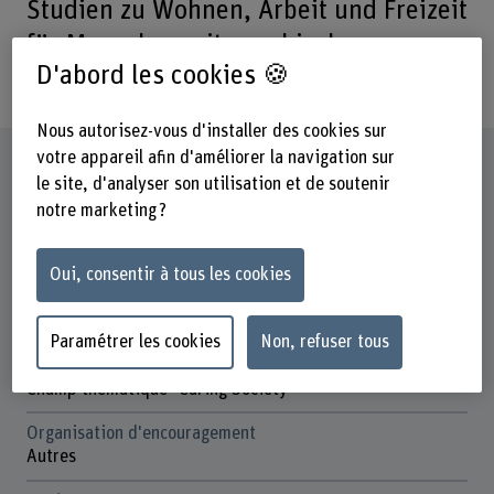
Studien zu Wohnen, Arbeit und Freizeit
für Menschen mit psychischen
D'abord les cookies 🍪
Erkrankungen.
Nous autorisez-vous d'installer des cookies sur
votre appareil afin d'améliorer la navigation sur
Fiche signalétique
le site, d'analyser son utilisation et de soutenir
notre marketing ?
Départements participants
Santé
Oui, consentir à tous les cookies
Institut(s)
Soins infirmiers
Paramétrer les cookies
Non, refuser tous
Champ thématique stratégique
Champ thématique "Caring Society"
Organisation d'encouragement
Autres