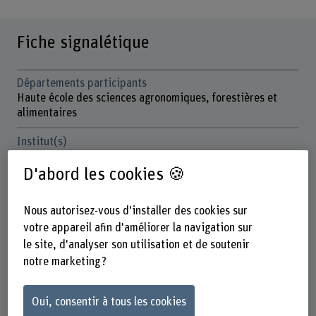
Fiche signalétique
Départements participants
Haute école des sciences agronomiques, forestières et
alimentaires
Institut(s)
Production alimentaire centrée sur les consommateurs
D'abord les cookies 🍪
Unité(s) de recherche
Innovation, évaluation sensorielle & nutrition
Nous autorisez-vous d'installer des cookies sur
votre appareil afin d'améliorer la navigation sur
Organisation d'encouragement
Autres
le site, d'analyser son utilisation et de soutenir
notre marketing ?
Durée (prévue)
01.11.2024 - 30.06.2026
Oui, consentir à tous les cookies