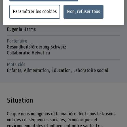
Direction du projet
Charlotte Bourcet
Paramétrer les cookies
Non, refuser tous
Équipe du projet
Charlotte Bourcet
Eugenia Harms
Partenaire
Gesundheitsförderung Schweiz
Collaboratio Helvetica
Mots-clés
Enfants, Alimentation, Éducation, Laboratoire social
Situation
Ce que nous mangeons et la manière dont nous le faisons
ont des conséquences sociales, économiques et
environnementales et influencent notre santé. Les