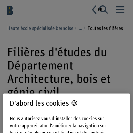
FR
Haute école spécialisée bernoise
...
Toutes les filières
Filières d'études du
Département
Architecture, bois et
génie civil
D'abord les cookies 🍪
Nous préparons les futurs architectes,
Nous autorisez-vous d'installer des cookies sur
architectes du paysage, ingénieurs
votre appareil afin d'améliorer la navigation sur