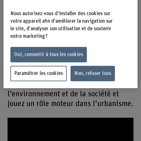
l’architecture du paysage.
Nous autorisez-vous d'installer des cookies sur
votre appareil afin d'améliorer la navigation sur
Ce cursus vous rend apte à concevoir
le site, d'analyser son utilisation et de soutenir
des paysages urbains et des espaces
notre marketing ?
libres sous une forme durable,
socialement équitable et équilibrée
Oui, consentir à tous les cookies
sur les plans esthétique et
fonctionnel. Vous assumez ainsi votre
Paramétrer les cookies
Non, refuser tous
responsabilité à l’égard de
l’environnement et de la société et
jouez un rôle moteur dans l’urbanisme.