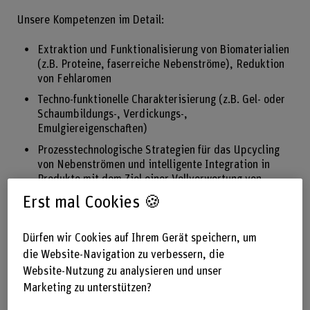
Unsere Kompetenzen im Detail:
Extraktion und Funktionalisierung von Biomaterialien
(z.B. Proteine, faserreiche Nebenströme), Reduktion
von Fehlaromen
Techno-funktionelle Charakterisierung (z.B. Gel- oder
Schaumbildungs-, Verdickungs-,
Emulgiereigenschaften)
Prozesstechnologische Strategien für das Upcycling
von Nebenströmen und intelligente Integration in
Produkte mit dem Ziel einer Vollverwertung von
Rohstoffen.
Erst mal Cookies 🍪
Strukturierung/Texturierungskonzepte, additive
Fertigungstechniken
Dürfen wir Cookies auf Ihrem Gerät speichern, um
Vegane und vegetarische Produktkonzepte
die Website-Navigation zu verbessern, die
Website-Nutzung zu analysieren und unser
Lean- und Clean-Label-Strategien
Marketing zu unterstützen?