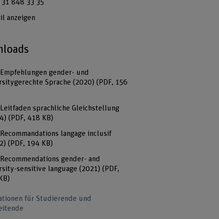
 31 848 33 35
il anzeigen
loads
Empfehlungen gender- und
rsitygerechte Sprache (2020)
(PDF, 156
Leitfaden sprachliche Gleichstellung
14)
(PDF, 418 KB)
Recommandations langage inclusif
2)
(PDF, 194 KB)
Recommendations gender- and
rsity-sensitive language (2021)
(PDF,
KB)
ationen für Studierende und
eitende