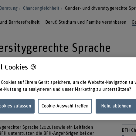
 Beratung
Chancengleichheit
Gender- und diversitygerechte Sp
nd Barrierefreiheit
Beruf, Studium und Familie vereinbaren
Ge
ersitygerechte Sprache
l Cookies 🍪
ität und unser Denken. Deshalb braucht es, u
glichen, eine diskriminierungsfreie und
 Cookies auf Ihrem Gerät speichern, um die Website-Navigation zu 
alle gleichwertig angesprochen werden.
e-Nutzung zu analysieren und unser Marketing zu unterstützen?
Cookies zulassen
Cookie-Auswahl treffen
Nein, ablehnen
en der BFH
Kont
gerechter Sprache (2020) sowie ein Leitfaden
BFH Ch
 BFH unterstützen die BFH-Angehörigen bei der