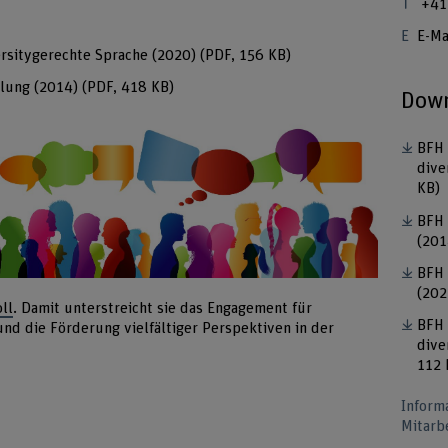
+41
E-Ma
rsitygerechte Sprache (2020)
(PDF, 156 KB)
llung (2014)
(PDF, 418 KB)
Down
BFH 
dive
KB)
BFH 
(20
BFH 
(202
ll
. Damit unterstreicht sie das Engagement für
BFH 
d die Förderung vielfältiger Perspektiven in der
dive
112 
Inform
Mitarb