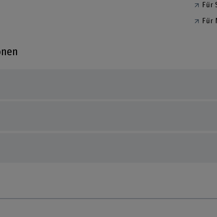
Für 
Für 
onen