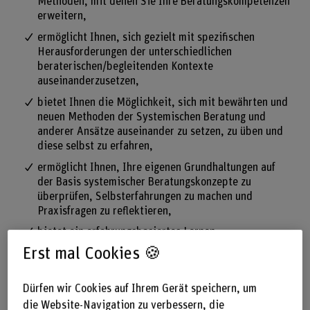
Methoden, mit denen Sie Ihre Beratungskompetenzen
erweitern,
ermöglicht Ihnen, sich gezielt mit spezifischen
Herausforderungen der unterschiedlichen
beraterischen/begleitenden Kontexte
auseinanderzusetzen,
bietet Ihnen die Möglichkeit, sich mit bewährten und
neuen Methoden der Systemischen Beratung und
anderer Ansätze auseinander zu setzen, zu üben und
diese selbst zu erfahren,
ermöglicht Ihnen, Ihre eigenen Grundhaltungen auf
der Basis systemischer Beratungskonzepte zu
überprüfen, Selbsterfahrungen zu machen und
Praxisfragen zu reflektieren,
bietet ein erfahrungsbasiertes Lernen
wissenschaftlich fundierter Methoden und Ansätze für
Erst mal Cookies 🍪
eine konstruktive und wirksame Prozessgestaltung in
Beratungs- und Begleitungsprozessen.
Dürfen wir Cookies auf Ihrem Gerät speichern, um
die Website-Navigation zu verbessern, die