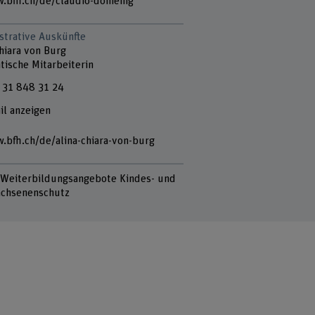
.bfh.ch/de/claudio-domenig
strative Auskünfte
hiara von Burg
tische Mitarbeiterin
 31 848 31 24
il anzeigen
.bfh.ch/de/alina-chiara-von-burg
 Weiterbildungsangebote Kindes- und
chsenenschutz