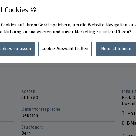
issen für die Führung von
l Cookies 🍪
 Unterhalts für Kinder von
tern,
 Cookies auf Ihrem Gerät speichern, um die Website-Navigation zu 
kulationen anhand von Excel-
e-Nutzung zu analysieren und unser Marketing zu unterstützen?
tuellen Gerichtspraxis zum
Cookies zulassen
Cookie-Auswahl treffen
Nein, ablehnen
Kosten
Inhalt
CHF 780
Prof. 
Dozent
Unterrichtssprache
+41
Deutsch
E-Ma
Studienort
Bern