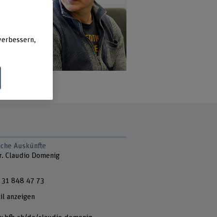
verbessern,
liche Auskünfte
Dr. Claudio Domenig
 31 848 47 73
il anzeigen