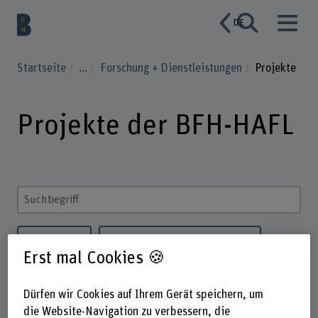
DE
Startseite
...
Forschung + Dienstleistungen
Projekte
Projekte der BFH-HAFL
Suchbegriff eingeben
Institut
Strategisches Themenfeld
Erst mal Cookies 🍪
Status
Dürfen wir Cookies auf Ihrem Gerät speichern, um
Ziele für nachhaltige Entwicklung (SDGs)
die Website-Navigation zu verbessern, die