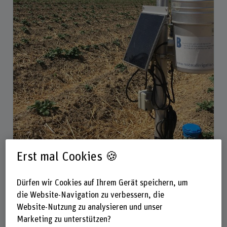
Erst mal Cookies 🍪
Medienmitteilung
AgriAqua: Neues Spin-off für
Dürfen wir Cookies auf Ihrem Gerät speichern, um
bessere Wassernutzung in
die Website-Navigation zu verbessern, die
Website-Nutzung zu analysieren und unser
Landwirtschaft
Marketing zu unterstützen?