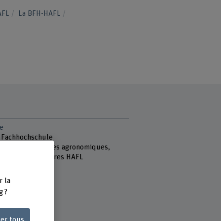
HAFL
La BFH-HAFL
e
 Fachhochschule
école des sciences agronomiques,
ières et alimentaires HAFL
reich Agronomie
sse 85
r la
ollikofen
g ?
ser tous