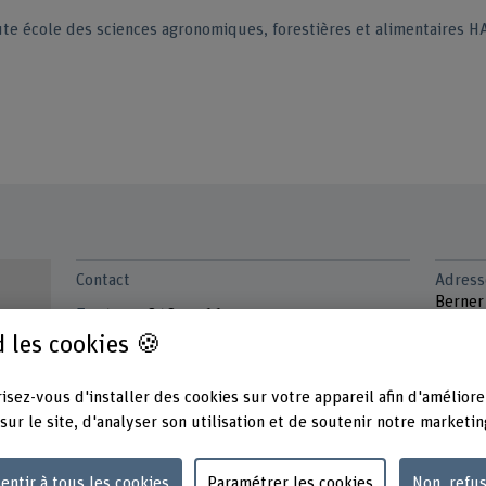
te école des sciences agronomiques, forestières et alimentaires 
Contact
Adress
Berner
+41 31 848 51 66
Haute 
 les cookies 🍪
forest
Afficher l'e-mail
Fachbe
Längga
www.bfh.ch/fr/stefan-gfeller
isez-vous d'installer des cookies sur votre appareil afin d'améliore
3052 Z
sur le site, d'analyser son utilisation et de soutenir notre marketin
entir à tous les cookies
Paramétrer les cookies
Non, refu