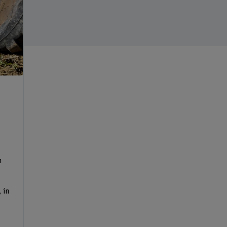
n
 in