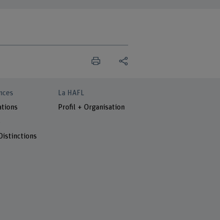
nces
La HAFL
ations
Profil + Organisation
s
Distinctions