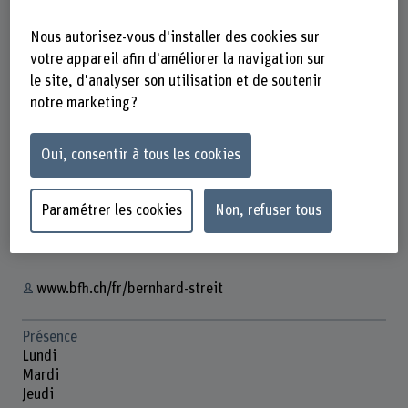
Nous autorisez-vous d'installer des cookies sur
votre appareil afin d'améliorer la navigation sur
le site, d'analyser son utilisation et de soutenir
notre marketing ?
Prof. Dr. Bernhard Streit
Doz. Verfahrenstechnik im Pflanzenbau
Oui, consentir à tous les cookies
Contact
Paramétrer les cookies
Non, refuser tous
+41 31 910 22 33
Afficher l'e-mail
www.bfh.ch/fr/bernhard-streit
Présence
Lundi
Mardi
Jeudi