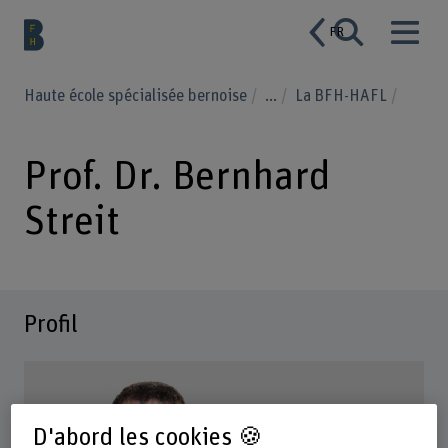
FR
Haute école spécialisée bernoise
...
La BFH-HAFL
Prof. Dr. Bernhard
Streit
Profil
D'abord les cookies 🍪