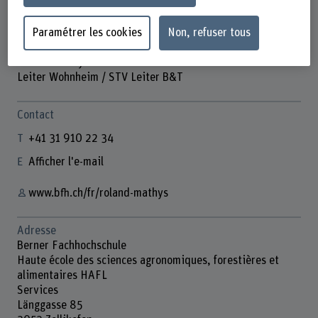
Paramétrer les cookies
Non, refuser tous
Roland Mathys
Leiter Wohnheim / STV Leiter B&T
Contact
+41 31 910 22 34
Afficher l'e-mail
www.bfh.ch/fr/roland-mathys
Adresse
Berner Fachhochschule
Haute école des sciences agronomiques, forestières et
alimentaires HAFL
Services
Länggasse 85