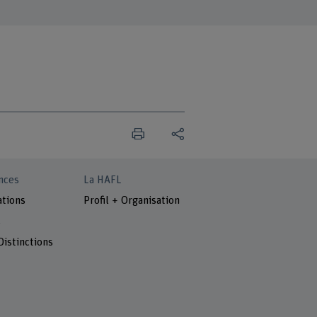
nces
La HAFL
ations
Profil + Organisation
s
Distinctions