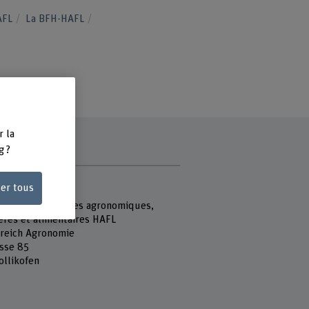
HAFL
La BFH-HAFL
r la
g ?
e
ser tous
 Fachhochschule
école des sciences agronomiques,
ières et alimentaires HAFL
reich Agronomie
sse 85
ollikofen