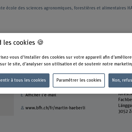
te école des sciences agronomiques, forestières et alimentaires 
 les cookies 🍪
isez-vous d'installer des cookies sur votre appareil afin d'améliore
sur le site, d'analyser son utilisation et de soutenir notre marketin
Contact
Adress
entir à tous les cookies
Paramétrer les cookies
Non, refu
Berner
+41 31 910 21 53
Haute 
forest
Afficher l'e-mail
Fachbe
Längga
www.bfh.ch/fr/martin-haeberli
3052 Z