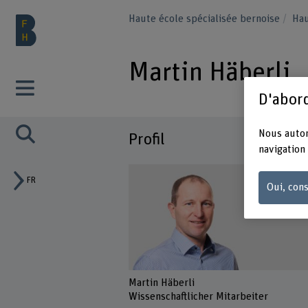
Haute école spécialisée bernoise
Hau
Martin Häberli
D'abord
Nous autor
Profil
navigation 
FR
Oui, cons
Martin Häberli
Wissenschaftlicher Mitarbeiter