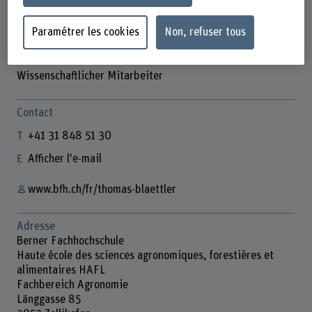
Paramétrer les cookies
Non, refuser tous
Thomas Blättler
Wissenschaftlicher Mitarbeiter
Contact
+41 31 848 51 30
Afficher l'e-mail
www.bfh.ch/fr/thomas-blaettler
Adresse
Berner Fachhochschule
Haute école des sciences agronomiques, forestières et
alimentaires HAFL
Fachbereich Agronomie
Länggasse 85