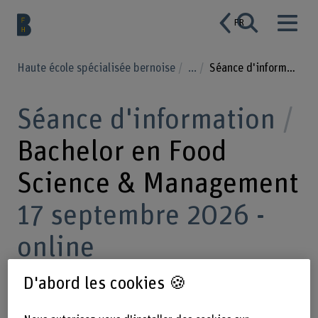
FR
Haute école spécialisée bernoise
...
Séance d'information BSc Food Science & Management
Séance d'information
Bachelor en Food
Science & Management
17 septembre 2026 -
online
D'abord les cookies 🍪
Aimeriez-vous faire carrière dans