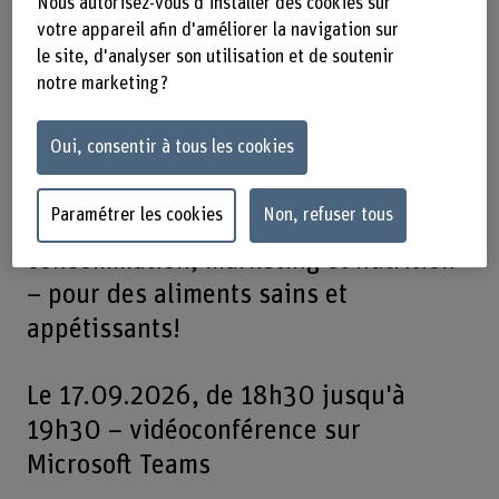
Nous autorisez-vous d'installer des cookies sur
l’alimentaire? La filière d’études en
votre appareil afin d'améliorer la navigation sur
Food Science & Management vous
le site, d'analyser son utilisation et de soutenir
permet d’acquérir, outre des
notre marketing ?
connaissances approfondies en
Oui, consentir à tous les cookies
sciences naturelles et en technologie,
un solide bagage en gestion
Paramétrer les cookies
Non, refuser tous
d’entreprise, sciences de la
consommation, marketing et nutrition
– pour des aliments sains et
appétissants!
Le 17.09.2026, de 18h30 jusqu'à
19h30 – vidéoconférence sur
Microsoft Teams