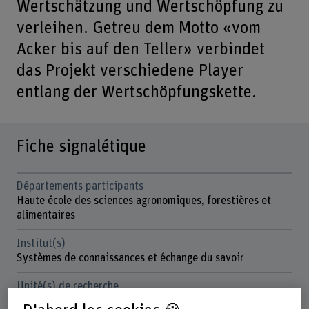
Wertschätzung und Wertschöpfung zu
verleihen. Getreu dem Motto «vom
Acker bis auf den Teller» verbindet
das Projekt verschiedene Player
entlang der Wertschöpfungskette.
Fiche signalétique
Départements participants
Haute école des sciences agronomiques, forestières et
alimentaires
Institut(s)
Systèmes de connaissances et échange du savoir
Unité(s) de recherche
Économie et sociologie rurale