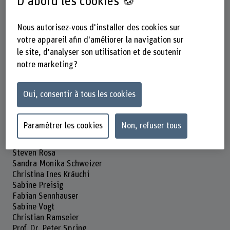
D'abord les cookies 🍪
Organisation d'encouragement
Autres
Nous autorisez-vous d'installer des cookies sur
votre appareil afin d'améliorer la navigation sur
Durée (prévue)
le site, d'analyser son utilisation et de soutenir
01.01.2022 - 31.12.2025
notre marketing ?
Direction du projet
Lorenz Probst
Oui, consentir à tous les cookies
Équipe du projet
Lorenz Probst
Paramétrer les cookies
Non, refuser tous
Wendy Sarah Karli
Pascal Lorenzini
Steven Rosa
Sandra Monika Schweizer
Christina Ines Kräuchi
Sabine Preisig
Fabian Sennhauser
Sabine Vogt
Christian Ramseier
Prof. Dr. Peter Spring