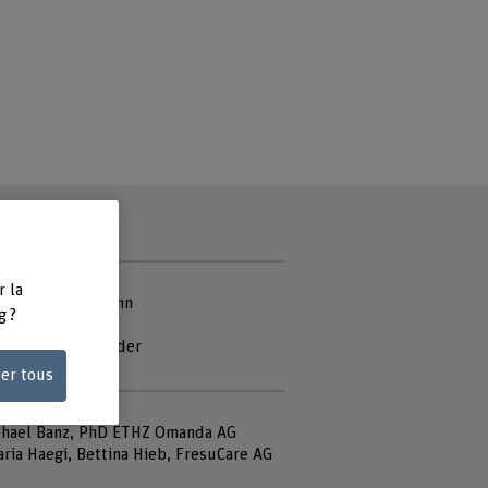
 du projet
r la
Dr. Undine Lehmann
g ?
Uhlmann
Daniel Reichenpfader
ce Kaufmann
ser tous
aire
phael Banz, PhD ETHZ Omanda AG
aria Haegi, Bettina Hieb, FresuCare AG