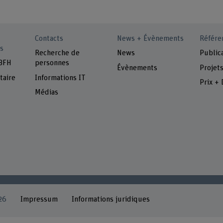
Contacts
News + Évènements
Référe
s
Recherche de
News
Public
 BFH
personnes
Évènements
Projet
taire
Informations IT
Prix + 
Médias
26
Impressum
Informations juridiques