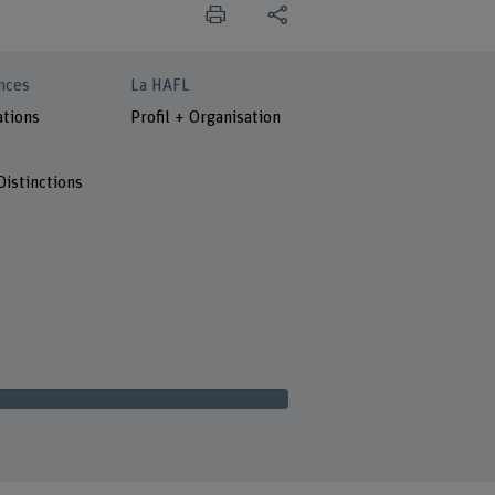
nces
La HAFL
ations
Profil + Organisation
s
Distinctions