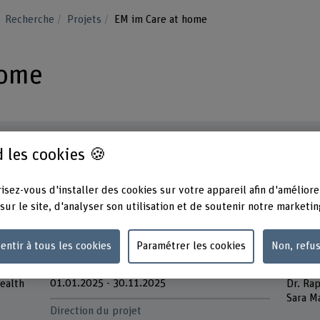
Recherche
Projets
EM im Care at home
home
 les cookies 🍪
Champ thématique stratégique
Équipe
isez-vous d'installer des cookies sur votre appareil afin d'améliore
Champ thématique "Caring Society"
Prof. 
sur le site, d'analyser son utilisation et de soutenir notre marketin
Katja 
Organisation d'encouragement
Prof. 
BFH
Beatri
entir à tous les cookies
Paramétrer les cookies
Non, refu
Durée (prévue)
Parten
01.01.2025 - 30.11.2025
Health
Dr. Ra
Sara M
Direction du projet