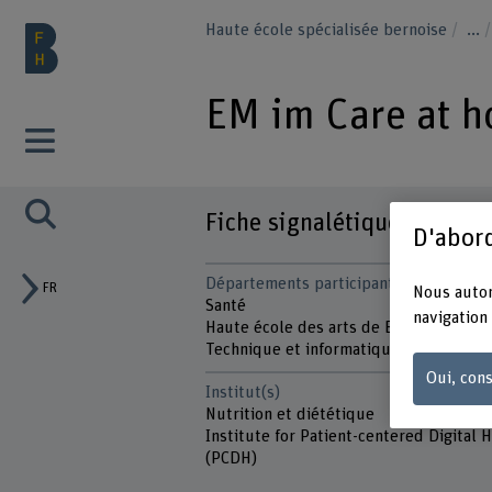
Haute école spécialisée bernoise
...
EM im Care at 
Fiche signalétique
D'abord
Départements participants
FR
Nous autor
Santé
navigation 
Haute école des arts de Berne
Technique et informatique
Oui, cons
Institut(s)
Nutrition et diététique
Institute for Patient-centered Digital 
(PCDH)