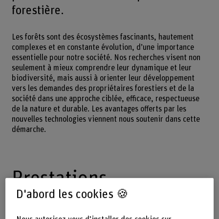
forestière.
Les forêts sont des écosystèmes fascinants, hautement
complexes et en constante évolution, d’une importance
essentielle pour notre société. Nos recherches visent non
seulement à mieux comprendre leur dynamique et leur
biodiversité, mais aussi à orienter leur développement
vers les demandes des propriétaires forestiers et de la
société dans une approche ciblée, efficace, respectueuse
de la nature et durable. Les avantages offerts par les
nouvelles technologies viennent nous soutenir dans cette
démarche.
Prestations
D'abord les cookies 🍪
Étude des processus écologiques et des interactions