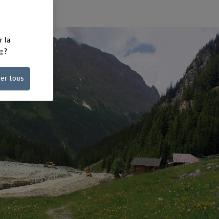
r la
g ?
ser tous