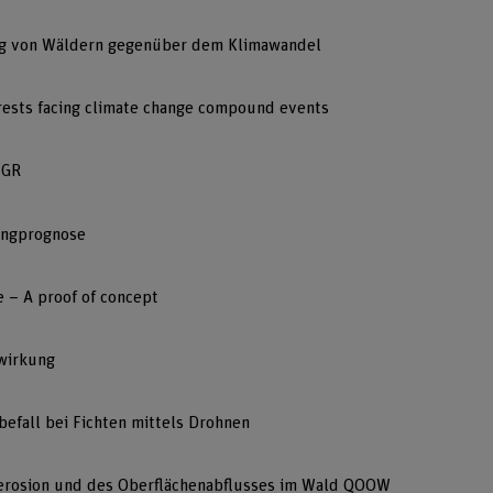
ung von Wäldern gegenüber dem Klimawandel
rests facing climate change compound events
 GR
gangprognose
re – A proof of concept
wirkung
efall bei Fichten mittels Drohnen
nerosion und des Oberflächenabflusses im Wald QOOW