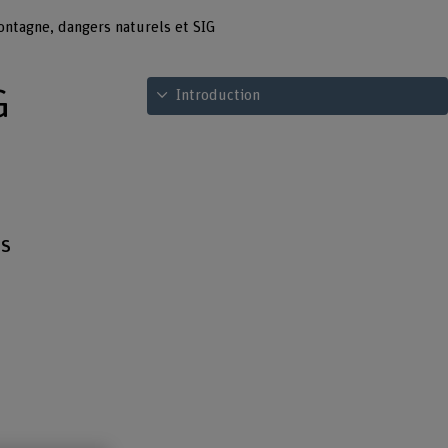
ntagne, dangers naturels et SIG
Voir le sommaire
G
Introduction
ts