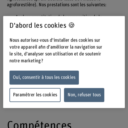
agroforestière). Nos prestations sont les suivantes:
Analyse quantitative de la composition de la
biomasse végétale (hémicelluloses, cellulose, lignines,
D'abord les cookies 🍪
protéines, lipides)
Optimisation du prétraitement à la vapeur pour
Nous autorisez-vous d'installer des cookies sur
différentes biomasses
votre appareil afin d'améliorer la navigation sur
Extraction de la biomasse sous haute pression
le site, d'analyser son utilisation et de soutenir
notre marketing ?
Hydrolyse enzymatique et fermentation de la
lignocellulose
Technique de fermentation strictement anaérobie
Oui, consentir à tous les cookies
Évaluation du potentiel de biométhane et de la
décomposition de chaque substance pendant la
Paramétrer les cookies
Non, refuser tous
digestion anaérobie
Compétences