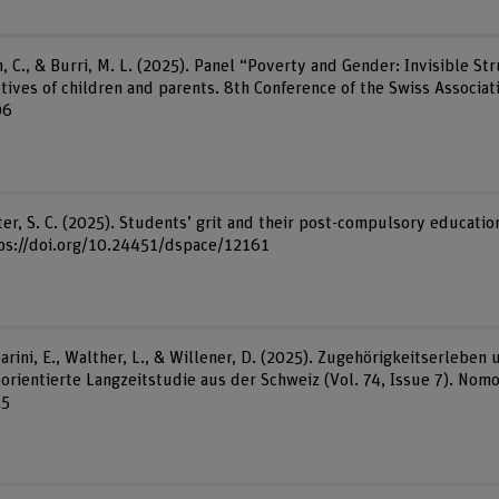
C., & Burri, M. L. (2025). Panel “Poverty and Gender: Invisible Str
ctives of children and parents. 8th Conference of the Swiss Associa
06
lter, S. C. (2025). Students’ grit and their post-compulsory educatio
ttps://doi.org/10.24451/dspace/12161
parini, E., Walther, L., & Willener, D. (2025). Zugehörigkeitserleben
sorientierte Langzeitstudie aus der Schweiz (Vol. 74, Issue 7). Nomo
25