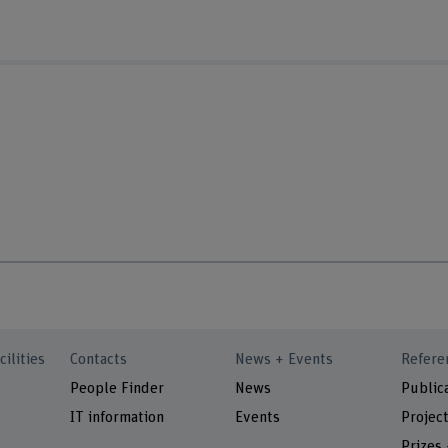
cilities
Contacts
News + Events
Refere
People Finder
News
Public
IT information
Events
Projec
Prizes