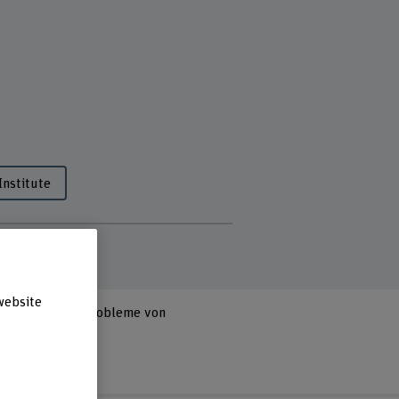
Institute
website
ng finanzieller Probleme von