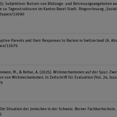
025). Subjektiver Nutzen von Bildungs- und Betreuungsangeboten au
ie zu Tagesstrukturen im Kanton Basel-Stadt. Ringvorlesung „Sozia
/dspace/11690
optive Parents and their Responses to Racism in Switzerland (A. Abra
pace/11679
emmann, M., & Rehse, A. (2025). Wirkmechanismen auf der Spur: Zwe
ion von Wirkmechanismen. In Zeitschrift für Evaluation (Vol. 24, Iss
59
 Die Situation der Jenischen in der Schweiz. Berner Fachhochschule, 
5