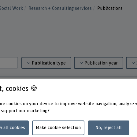
Social Work
Research + Consulting services
Publications
Publication type
Publication year
st, cookies 🍪
re cookies on your device to improve website navigation, analyze 
unberger, S. (2025). „C(r)ashkurs" – Schuldenprävention zur Erkennu
 support our marketing?
tps://arbor.bfh.ch/handle/arbor/45709
w all cookies
Make cookie selection
No, reject all