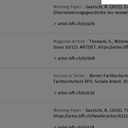
Working Paper
Gautschi, N. (2025). Z
Diskriminierungsgeschichte der nomadi
arbor.bfh.ch/45509
Magazine Article
Thomann, S., Willener
Issue 10/11). ARTISET. https://arbor.
arbor.bfh.ch/45948
Journal or Series
Berner Fachhochschul
Fachhochschule BFH, Soziale Arbeit. h
arbor.bfh.ch/45639
Working Paper
Gautschi, N. (2025). T
https://arbor.bfh.ch/handle/arbor/455
arbor.bfh.ch/45518