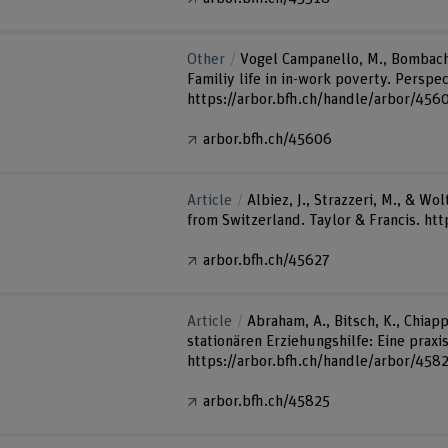
Other
Vogel Campanello, M., Bombach, 
Familiy life in in-work poverty. Perspe
https://arbor.bfh.ch/handle/arbor/456
arbor.bfh.ch/45606
Article
Albiez, J., Strazzeri, M., & Wo
from Switzerland. Taylor & Francis. h
arbor.bfh.ch/45627
Article
Abraham, A., Bitsch, K., Chiap
stationären Erziehungshilfe: Eine praxi
https://arbor.bfh.ch/handle/arbor/458
arbor.bfh.ch/45825