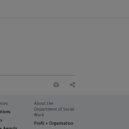
nces
About the
Department of Social
ations
Work
ts
Profil + Organisation
 + Awards