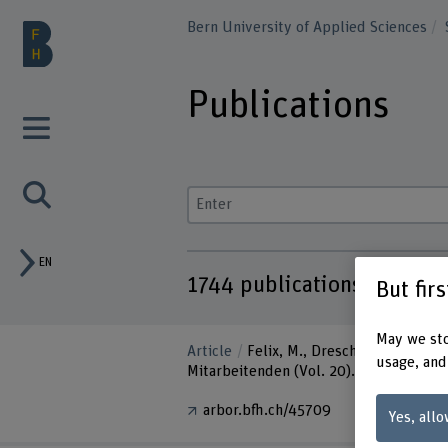
Bern University of Applied Sciences
Publications
Enter a search term
EN
1744
publications
But fir
May we sto
Article
Felix, M., Drescher, T., & Ha
usage, and
Mitarbeitenden (Vol. 20). Springer. ht
arbor.bfh.ch/45709
Yes, allo