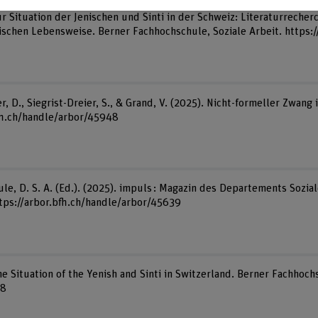
ur Situation der Jenischen und Sinti in der Schweiz: Literaturrecher
schen Lebensweise. Berner Fachhochschule, Soziale Arbeit. https:
, D., Siegrist-Dreier, S., & Grand, V. (2025). Nicht-formeller Zwang i
bfh.ch/handle/arbor/45948
e, D. S. A. (Ed.). (2025). impuls : Magazin des Departements Sozial
ttps://arbor.bfh.ch/handle/arbor/45639
he Situation of the Yenish and Sinti in Switzerland. Berner Fachhoch
18