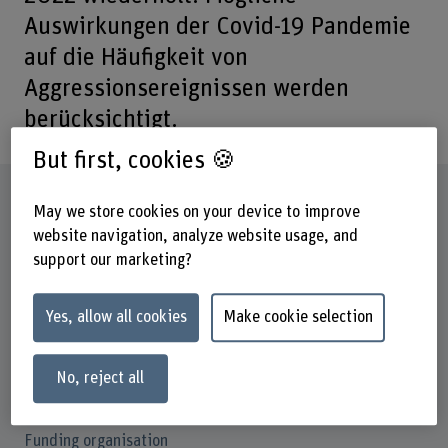
Auswirkungen der Covid-19 Pandemie
auf die Häufigkeit von
Aggressionsereignissen werden
berücksichtigt.
But first, cookies 🍪
Factsheet
May we store cookies on your device to improve
website navigation, analyze website usage, and
Schools involved
support our marketing?
School of Health Professions
Yes, allow all cookies
Make cookie selection
Institute(s)
Nursing
No, reject all
Research unit(s)
Innovation in the Field of Quality in the Health Sector
Funding organisation