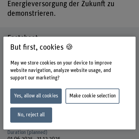
Energieversorgung der Zukunft zu
demonstrieren.
Factsheet
But first, cookies 🍪
Schools involved
School of Engineering and Computer Science
May we store cookies on your device to improve
website navigation, analyze website usage, and
Institute(s)
support our marketing?
Institute for Energy and Mobility Research IEM
Research unit(s)
Yes, allow all cookies
Make cookie selection
IEM / Photovoltaic systems
Funding organisation
No, reject all
Others
Duration (planned)