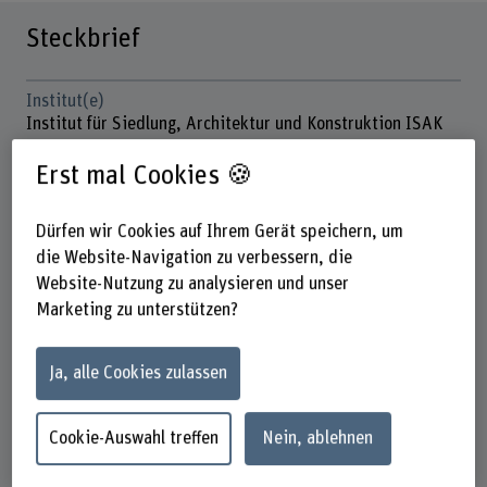
Steckbrief
Institut(e)
Institut für Siedlung, Architektur und Konstruktion ISAK
Förderorganisation
Erst mal Cookies 🍪
Modellvorhaben Nachhaltige Raumentwicklung 2020-
2024
Dürfen wir Cookies auf Ihrem Gerät speichern, um
die Website-Navigation zu verbessern, die
Laufzeit (geplant)
01.03.2020 - 30.12.2024
Website-Nutzung zu analysieren und unser
Marketing zu unterstützen?
Projektleitung
Angela von Däniken
Ja, alle Cookies zulassen
Projektmitarbeitende
Jenny Leuba (PL FV)
Cookie-Auswahl treffen
Nein, ablehnen
Tobias Bauer (DOJ)
Petra Stocker (PJ)
Alice Chénais (AO)