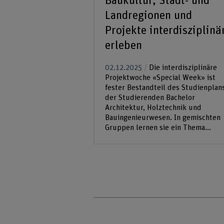
Baukultur, Stadt- und
s 200 Bachelor-
en vom 9. bis 13.
Landregionen und
von...
Projekte interdisziplinä
erleben
02.12.2025
Die interdisziplinäre
Projektwoche «Special Week» ist
fester Bestandteil des Studienplan
der Studierenden Bachelor
Architektur, Holztechnik und
Bauingenieurwesen. In gemischten
Gruppen lernen sie ein Thema...