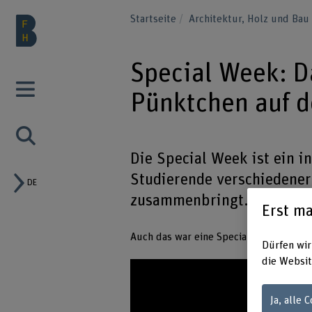
Startseite
Architektur, Holz und Ba
Special Week: Da
Pünktchen auf 
Die Special Week ist ein i
Studierende verschiedene
DE
zusammenbringt.​
Erst ma
Auch das war eine Special Week: Roby,
Dürfen wir
die Websit
Ja, alle 