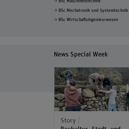
BSc Maschinentechnik
BSc Mechatronik und Systemtechnik
BSc Wirtschaftsingenieurwesen
News Special Week
ilung
e Special
mal im Jahr haben
der Berner
e Möglichkeit, in
Story
ichen Erfahrungen zu