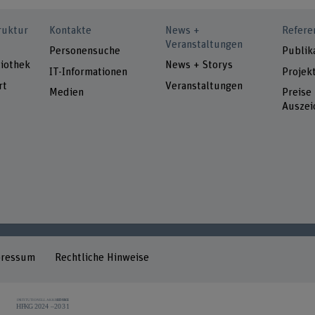
ruktur
Kontakte
News +
Refere
Veranstaltungen
Personensuche
Publik
iothek
News + Storys
IT-Informationen
Projek
rt
Veranstaltungen
Medien
Preise
Auszei
pressum
Rechtliche Hinweise