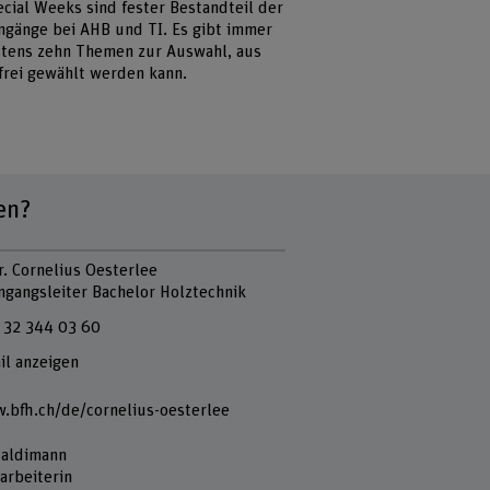
ecial Weeks sind fester Bestandteil der
ngänge bei AHB und TI. Es gibt immer
tens zehn Themen zur Auswahl, aus
frei gewählt werden kann.
en?
r. Cornelius Oesterlee
ngangsleiter Bachelor Holztechnik
 32 344 03 60
il anzeigen
.bfh.ch/de/cornelius-oesterlee
Haldimann
arbeiterin