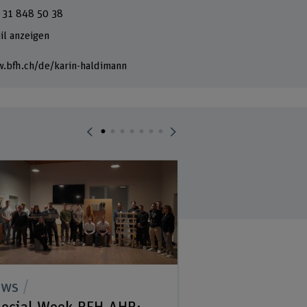
 31 848 50 38
il anzeigen
.bfh.ch/de/karin-haldimann
ews
News