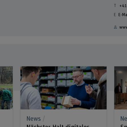
+41
E-Ma
www
News
N