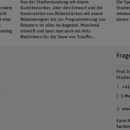
Von der Stadterkundung mit einem
Die Sp
 einem
Kunsthistoriker, über den Entwurf und die
Studie
icht
Konstruktion von Möbelstücken mit einem
mindes
d eine
Möbeldesigner bis zur Programmierung von
denen 
n
Robotern ist alles im Angebot. Manchmal
nstieg
entwirft und baut man auch ein Holz-
Matterhorn für die Show von Trauffer...
Frag
Prof. D
Studie
+41
k
E-Ma
www
Karin 
Sachbe