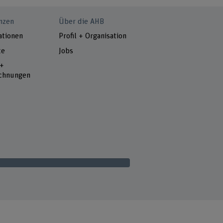
nzen
Über die AHB
ationen
Profil + Organisation
te
Jobs
 +
chnungen