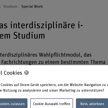
u
Studium
Special Week
s interdisziplinäre i-
dem Studium
nterdisziplinäres Wahlpflichtmodul, das
r Fachrichtungen zu einem bestimmten Thema
l Cookies 🍪
 Steady, Go - wie man einem Roboter Beine macht.
 Cookies auf Ihrem Gerät speichern, um die Website-Navigation zu 
e-Nutzung zu analysieren und unser Marketing zu unterstützen?
Cookies zulassen
Cookie-Auswahl treffen
Nein, ablehnen