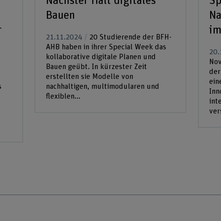
Nächster Halt digitales
Sp
Bauen
Na
r
im
21.11.2024
20 Studierende der BFH-
AHB haben in ihrer Special Week das
20.
kollaborative digitale Planen und
Nov
Bauen geübt. In kürzester Zeit
der
erstellten sie Modelle von
ein
s
nachhaltigen, multimodularen und
Inn
flexiblen...
int
ver