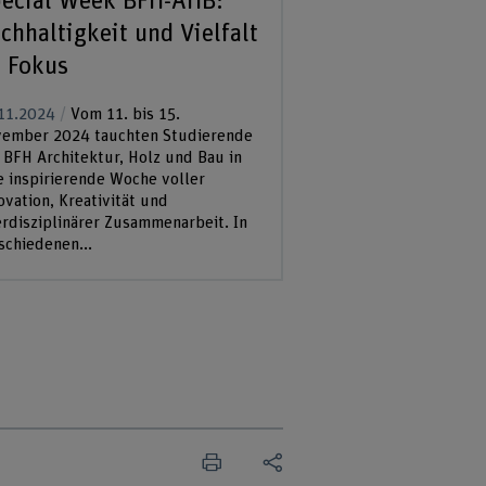
ecial Week BFH-AHB:
Innovation ha
chhaltigkeit und Vielfalt
erleben: Spec
 Fokus
der BFH-TI
11.2024
Vom 11. bis 15.
19.11.2024
Vom 11. 
ember 2024 tauchten Studierende
November 2024 fand 
 BFH Architektur, Holz und Bau in
Fachhochschule Tech
e inspirierende Woche voller
Informatik die Speci
ovation, Kreativität und
eine intensive Woche
erdisziplinärer Zusammenarbeit. In
Praxisprojekte und I
schiedenen...
Studierende verschie