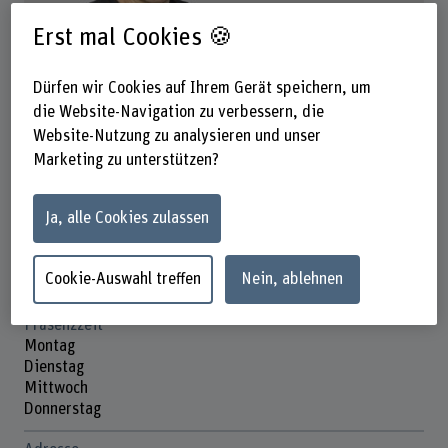
Erst mal Cookies 🍪
Urs Uehlinger
Dürfen wir Cookies auf Ihrem Gerät speichern, um
Dozent
die Website-Navigation zu verbessern, die
Website-Nutzung zu analysieren und unser
Marketing zu unterstützen?
Kontakt
+41 32 344 03 94
Ja, alle Cookies zulassen
E-Mail anzeigen
www.bfh.ch/de/urs-uehlinger
Cookie-Auswahl treffen
Nein, ablehnen
Präsenzzeit
Montag
Dienstag
Mittwoch
Donnerstag