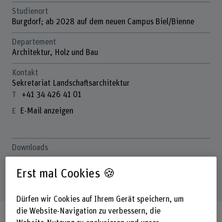
Studienort
Burgdorf; ab 2028 auf dem neuen Campus Biel/Bienne
Departement
Architektur, Holz und Bau
Kontakt
Sekretariat Landschaftsarchitektur
+41 34 426 41 01
E-Mail anzeigen
Downloads
Studienführer BA Landschaftsarchitektur
(PDF, 288 KB)
Erst mal Cookies 🍪
Studienpläne
(PDF, 75 KB)
Dürfen wir Cookies auf Ihrem Gerät speichern, um
die Website-Navigation zu verbessern, die