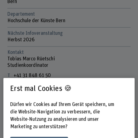
Bern
Departement
Hochschule der Künste Bern
Nächste Infoveranstaltung
Herbst 2026
Kontakt
Tobias Marco Rüetschi
Studienkoordinator
+41 31 848 61 50
E-Mail anzeigen
Erst mal Cookies 🍪
www.bfh.ch/de/tobias-marco-rueetschi
Dürfen wir Cookies auf Ihrem Gerät speichern, um
die Website-Navigation zu verbessern, die
Fachbereich Musik
Website-Nutzung zu analysieren und unser
Newsletter Musik abonnieren
Marketing zu unterstützen?