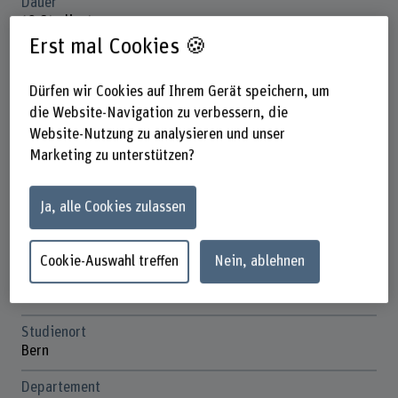
Dauer
18 Studientage
Erst mal Cookies 🍪
Unterrichtstage
Diverse Durchführungsdaten
Dürfen wir Cookies auf Ihrem Gerät speichern, um
Anmeldefrist
die Website-Navigation zu verbessern, die
jeweils 2 Monate vor Beginn des CAS.
Website-Nutzung zu analysieren und unser
Marketing zu unterstützen?
Anzahl ECTS
12 ECTS-Credits
Ja, alle Cookies zulassen
Kosten
CHF 7'900
Cookie-Auswahl treffen
Nein, ablehnen
Unterrichtssprache
Deutsch
Studienort
Bern
Departement