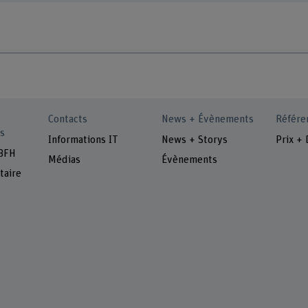
Contacts
News + Évènements
Référe
s
Informations IT
News + Storys
Prix + 
 BFH
Médias
Évènements
taire