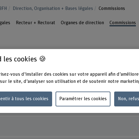
 BFH
Direction, Organisation + Bases légales
Commissions
gales
Recteur + Rectorat
Organes de direction
Commissions
 les cookies 🍪
 la Haute école spécialisée bernoise coordon
isez-vous d'installer des cookies sur votre appareil afin d'améliore
sur le site, d'analyser son utilisation et de soutenir notre marketin
 thématiques transversales importantes.
entir à tous les cookies
Paramétrer les cookies
Non, refu