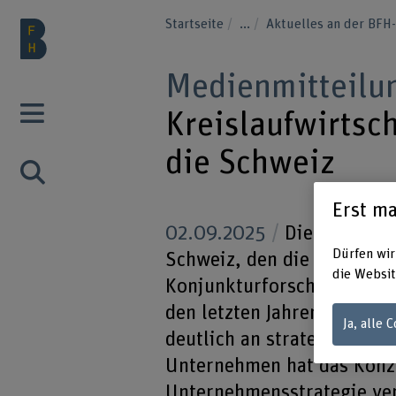
Startseite
...
Aktuelles an der BF
Medienmitteilu
Kreislaufwirtsch
die Schweiz
Erst ma
02.09.2025
Die Ergebniss
Dürfen wir
Schweiz, den die BFH Wirt
die Websit
Konjunkturforschungsstelle
den letzten Jahren hat die
Ja, alle 
deutlich an strategischer
Unternehmen hat das Konze
Unternehmensstrategie vera