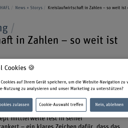
H-HAFL
News + Storys
Kreislaufwirtschaft in Zahlen – so weit ist
ng
aft in Zahlen – so weit ist
l Cookies 🍪
e des 2. Statusberichts Kreislaufwirtschaft
 Cookies auf Ihrem Gerät speichern, um die Website-Navigation zu 
schaft gemeinsam mit der KOF
e-Nutzung zu analysieren und unser Marketing zu unterstützen?
 der ETH erstellt hat, sind vielversprechend: 
 Kreislaufwirtschaft in der Unternehmenswelt
Cookies zulassen
Cookie-Auswahl treffen
Nein, ablehnen
 Bedeutung gewonnen. Rund jedes vierte
pt mittlerweile fest in seiner
nkert – ein klares Zeichen dafür, dass das