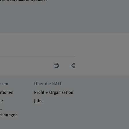
nzen
Über die HAFL
ationen
Profil + Organisation
te
Jobs
 +
chnungen