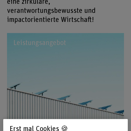
eine zirkuläre,
verantwortungsbewusste und
impactorientierte Wirtschaft!
Leistungsangebot
Erst mal Cookies 🍪