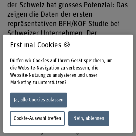
der Schweiz hat grosses Potenzial: Das
zeigen die Daten der ersten
repräsentativen BFH/KOF-Studie bei
Schweizer Unternehmen. Der
Innovationsstandort Schweiz mit gut
Erst mal Cookies 🍪
ausgebildeten Fachkräften und hohem
Qualitätsstandard hat gute
Dürfen wir Cookies auf Ihrem Gerät speichern, um
die Website-Navigation zu verbessern, die
Voraussetzungen, die Chancen der
Website-Nutzung zu analysieren und unser
Kreislaufwirtschaft künftig besser zu
Marketing zu unterstützen?
nutzen.
Ja, alle Cookies zulassen
Die am 1.12.2021 veröffentlichte Studie basiert auf einer
repräsentativen Befragung, welche die KOF
Cookie-Auswahl treffen
Nein, ablehnen
Konjunkturforschungsstelle der ETH Zürich und das
Departement Wirtschaft der Berner
Fachhochschule gemeinsam durchgeführt haben. Der auf