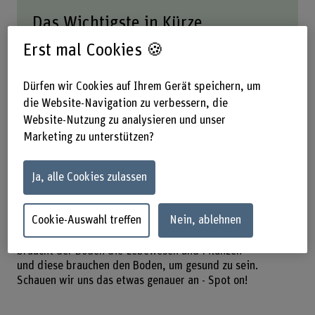
Das Wichtigste in Kürze
Erst mal Cookies 🍪
Biodiversität umfasst die Vielfalt der Gene,
Arten und Ökosysteme.
Ökosysteme mit hoher Biodiversität sind
Dürfen wir Cookies auf Ihrem Gerät speichern, um
stabiler gegenüber Umwelteinflüssen.
die Website-Navigation zu verbessern, die
Dieser Artikel ist Teil einer Serie der Berner
Website-Nutzung zu analysieren und unser
Fachhochschule, die im Rahmen der
Marketing zu unterstützen?
Biodiversitätsinitiative ihre Expertise zum
Thema beleuchtet.
Ja, alle Cookies zulassen
Cookie-Auswahl treffen
Nein, ablehnen
So schön sieht es unter der Oberfläche aus. Dabei
braucht der Boden die Lebewesen und Pflanzen
und diese brauchen den Boden, um gesund zu sein.
Schauen wir uns das etwas genauer an - Spot on!