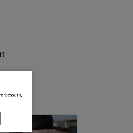
t?
,
verbessern,