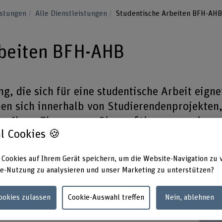
istungen
Alle Dienstleistungen
Studentische Arbeiten BFH-AHB
rbeiten BFH-AHB
ng, die sich für eine studentische Arbeit eigne
en sich innerhalb von Studierendenprojekten
n Ihren Themen an. Sie profitieren von einer
l Cookies 🍪
igen Lösung.
 Cookies auf Ihrem Gerät speichern, um die Website-Navigation zu 
Jetzt Kontakt aufnehmen.
e-Nutzung zu analysieren und unser Marketing zu unterstützen?
Cookies zulassen
Cookie-Auswahl treffen
Nein, ablehnen
renden profitieren