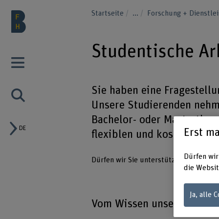
Startseite
...
Forschung + Dienstle
Studentische A
Sie haben eine Fragestellu
Unsere Studierenden nehm
Bachelor- oder Masterthese
DE
Erst ma
flexiblen und kostengünst
Dürfen wir
Dürfen wir Sie unterstützen?
die Websit
Ja, alle 
Vom Wissen unserer Studie