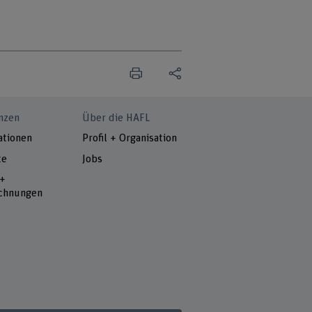
nzen
Über die HAFL
ationen
Profil + Organisation
te
Jobs
 +
chnungen